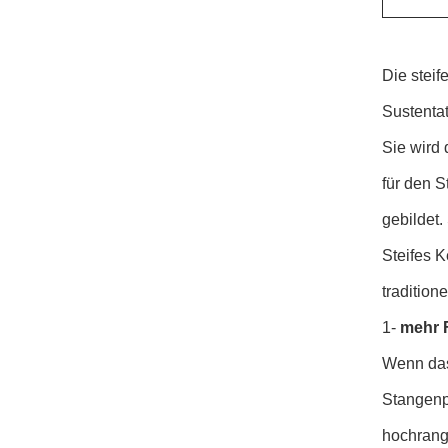
Die steif
Sustentat
Sie wird 
für den 
gebildet.
Steifes K
tradition
1-
mehr 
Wenn das
Stangenpr
hochrang