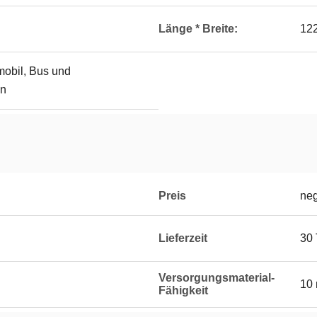
Länge * Breite:
12
obil, Bus und
en
Preis
neg
Lieferzeit
30
Versorgungsmaterial-
10 
Fähigkeit