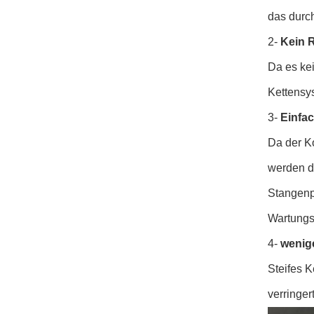
das durc
2-
Kein R
Da es ke
Kettensy
3-
Einfac
Da der Ko
werden d
Stangenpr
Wartungs
4-
wenig
Steifes 
verringert