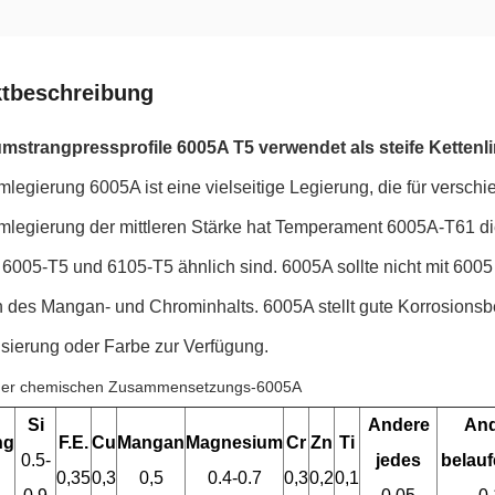
tbeschreibung
mstrangpressprofile 6005A T5 verwendet als steife Kettenli
mlegierung 6005A ist eine vielseitige Legierung, die für vers
mlegierung der mittleren Stärke hat Temperament 6005A-T61 d
 6005-T5 und 6105-T5 ähnlich sind. 6005A sollte nicht mit 60
h des Mangan- und Chrominhalts. 6005A stellt gute Korrosionsb
isierung oder Farbe zur Verfügung.
der chemischen Zusammensetzungs-6005A
Si
Andere
And
ng
F.E.
Cu
Mangan
Magnesium
Cr
Zn
Ti
0.5-
jedes
belauf
0,35
0,3
0,5
0.4-0.7
0,3
0,2
0,1