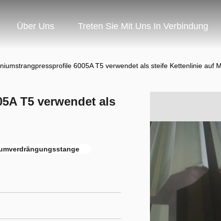
Über Uns
Treten Sie Mit Uns In Verbindung
niumstrangpressprofile 6005A T5 verwendet als steife Kettenlinie auf 
05A T5 verwendet als
iumverdrängungsstange