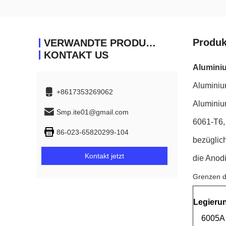
Produk
VERWANDTE PRODUKTE
KONTAKT US
Aluminiu
Aluminiu
+8617353269062
Aluminiu
Smp.ite01@gmail.com
6061-T6,
86-023-65820299-104
bezüglic
Kontakt jetzt
die Anod
Grenzen 
Legieru
6005A