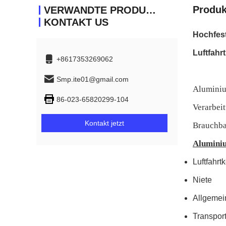
Produk
VERWANDTE PRODUKTE
KONTAKT US
Hochfes
Luftfah
+8617353269062
Smp.ite01@gmail.com
Aluminiu
86-023-65820299-104
Verarbei
Kontakt jetzt
Brauchba
Alumini
Luftfahr
Niete
Allgemei
Transpor