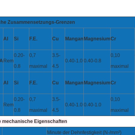
he Zusammensetzungs-Grenzen
Al
Si
F.E.
Cu
Mangan
Magnesium
Cr
0.20-
0,7
3.5-
0,10
SA
Rem
0.40-1.0
0.40-0.8
0.8
maximal
4.5
maximal
Al
Si
F.E.
Cu
Mangan
Magnesium
Cr
0.20-
0,7
3.5-
0,10
Rem
0.40-1.0
0.40-1.0
0.8
maximal
4.5
maximal
e mechanische Eigenschaften
Minute der Dehnfestigkeit (N-/mm²)