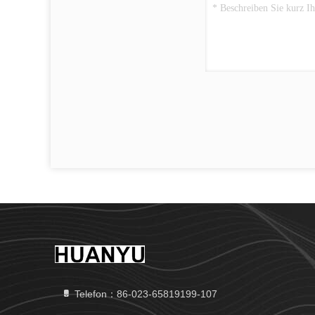
Telefon：86-023-65819199-107