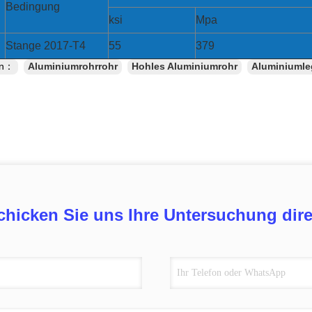
Bedingung
ksi
Mpa
Stange 2017-T4
55
379
en：
Aluminiumrohrrohr
Hohles Aluminiumrohr
Aluminiumle
chicken Sie uns Ihre Untersuchung dire