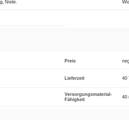
g, Niete.
Wi
Preis
neg
Lieferzeit
40
Versorgungsmaterial-
40 
Fähigkeit