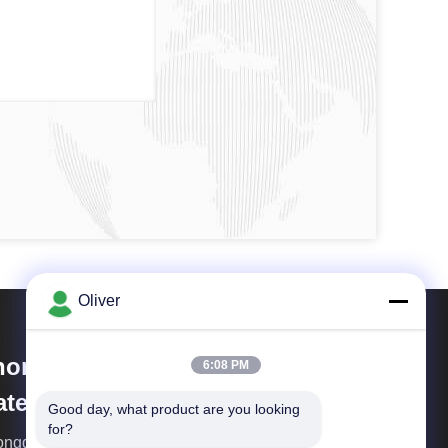
Oliver
hongqing Huanyu Aluminum
6:08 PM
terial Co., Ltd.
Good day, what product are you looking 
for?
ngqing Huanyus produziert hauptsächlich