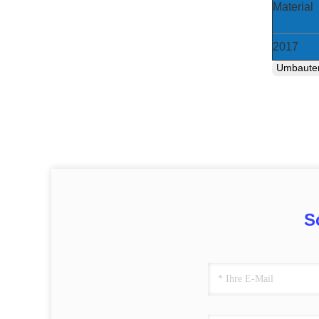
Material
2017
Umbaut
S