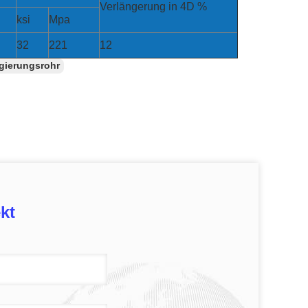
Verlängerung in 4D %
ksi
Mpa
32
221
12
gierungsrohr
kt