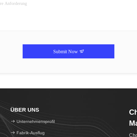
Submit Now
ÜBER UNS
C
Unternehmensprofil
Ma
Fabrik-Ausflug
Cho