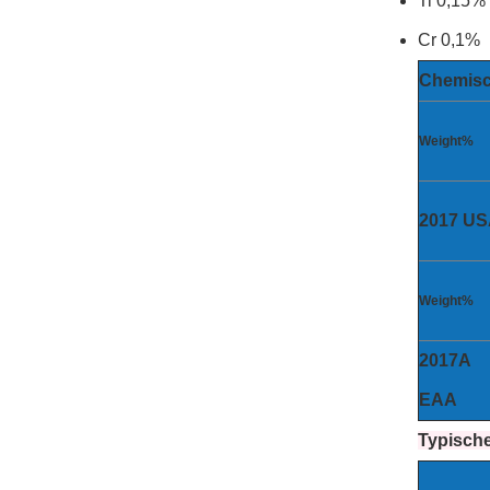
Ti 0,15%
Cr 0,1%
Chemisc
Weight%
2017 U
Weight%
2017A
EAA
Typisch