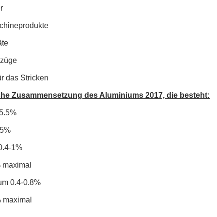
r
chineprodukte
äte
nzüge
r das Stricken
he Zusammensetzung des Aluminiums 2017, die besteht:
95.5%
.5%
0.4-1%
% maximal
um 0.4-0.8%
 maximal