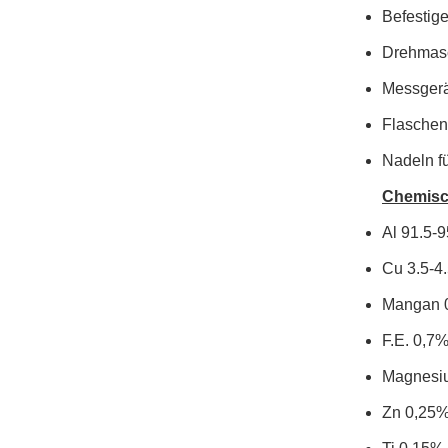
Befestige
Drehmas
Messger
Flasche
Nadeln fü
Chemisc
Al 91.5-
Cu 3.5-4
Mangan 
F.E. 0,7
Magnesi
Zn 0,25%