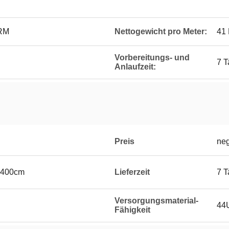
RM
Nettogewicht pro Meter:
41 
Vorbereitungs- und
7 T
Anlaufzeit:
Preis
neg
e 400cm
Lieferzeit
7 T
Versorgungsmaterial-
44U
Fähigkeit