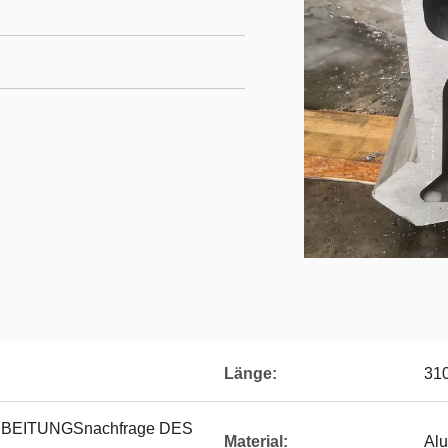
Länge:
31
EITUNGSnachfrage DES
Material:
Alu