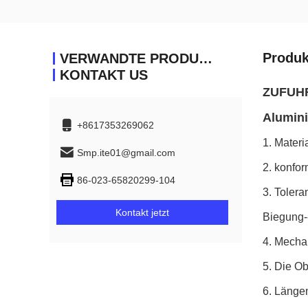
Produk
VERWANDTE PRODUKTE
KONTAKT US
ZUFUHR
Alumin
+8617353269062
1.
Materi
Smp.ite01@gmail.com
2. konfo
86-023-65820299-104
3. Tolera
Kontakt jetzt
Biegung-
4. Mecha
5. Die Ob
6. Länge