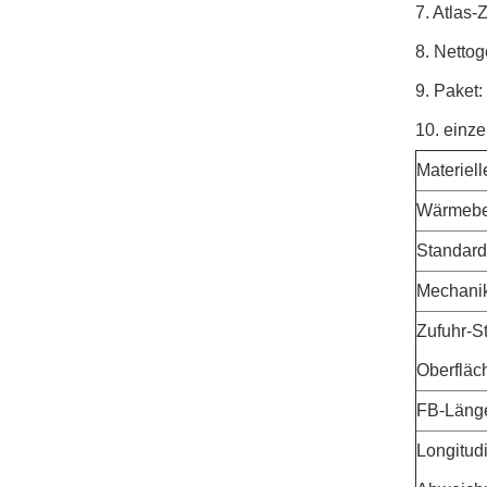
7. Atlas
8. Nettog
9. Paket:
10.
einze
Materiel
Wärmebe
Standard
Mechani
Zufuhr-St
Oberfläc
FB-Läng
Longitudi