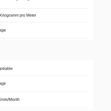
Kilogramm pro Meter
age
otiable
age
nits/Month