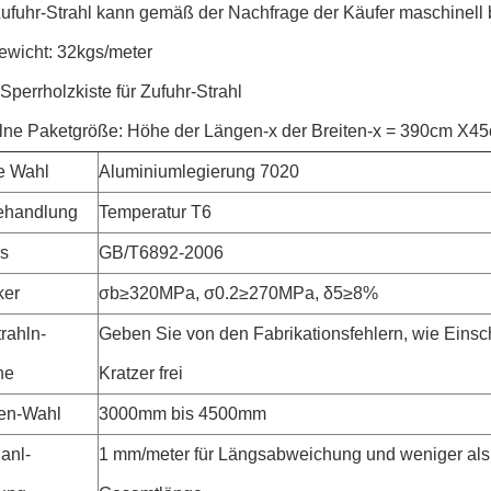
-Zufuhr-Strahl kann gemäß der Nachfrage der Käufer maschinell
ewicht: 32kgs/meter
 Sperrholzkiste für Zufuhr-Strahl
lne Paketgröße: Höhe der Längen-x der Breiten-x = 390cm X4
le Wahl
Aluminiumlegierung 7020
handlung
Temperatur T6
s
GB/T6892-2006
ker
σb≥320MPa, σ0.2≥270MPa, δ5≥8%
rahln-
Geben Sie von den Fabrikationsfehlern, wie Einsch
he
Kratzer frei
en-Wahl
3000mm bis 4500mm
anl-
1 mm/meter für Längsabweichung und weniger als 5