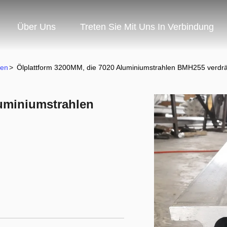
Über Uns
Treten Sie Mit Uns In Verbindung
len
>
Ölplattform 3200MM, die 7020 Aluminiumstrahlen BMH255 verdr
luminiumstrahlen