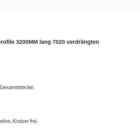
file 3200MM lang 7020 verdrängten
r Gesamtstrecke;
lne, Kratzer frei.