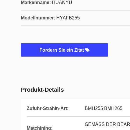
Markenname:
HUANYU
Modellnummer:
HYAFB255
Fordern Sie ein Zitat
Produkt-Details
Zufuhr-Strahln-Art:
BMH255 BMH265
GEMÄSS DER BEARB
Matchining: