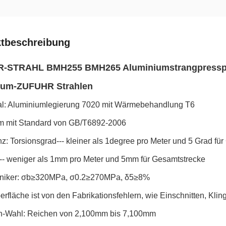
tbeschreibung
-STRAHL BMH255 BMH265 Aluminiumstrangpresspro
ium-ZUFUHR Strahlen
al: Aluminiumlegierung 7020 mit Wärmebehandlung T6
rm mit Standard von GB/T6892-2006
nz: Torsionsgrad--- kleiner als 1degree pro Meter und 5 Grad fü
-- weniger als 1mm pro Meter und 5mm für Gesamtstrecke
niker: σb≥320MPa, σ0.2≥270MPa, δ5≥8%
erfläche ist von den Fabrikationsfehlern, wie Einschnitten, Klinge
n-Wahl: Reichen von 2,100mm bis 7,100mm