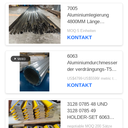
SITEMAP
7005
Aluminiumlegierung
DATENSCHUTZRICHTLINIE
4800MM Länge
Aluminium extrudiertes
MOQ:5 Einheiten
Profil für hydraulischen
KONTAKT
Felsbohrgerät
Vorschubträger
6063
Aluminiumdurchmesser
der verdrängungs-T5
des Rohr-48mm für
US$4799-US$5599/ metric ton MOQ:5 metrische Tonnen
DC-Motorgehäuse
KONTAKT
3128 0785 48 UND
3128 0785 49
HOLDER-SET 6063
ALUMINIUM-HOLDER-
negotiable MOQ:200 Sätze