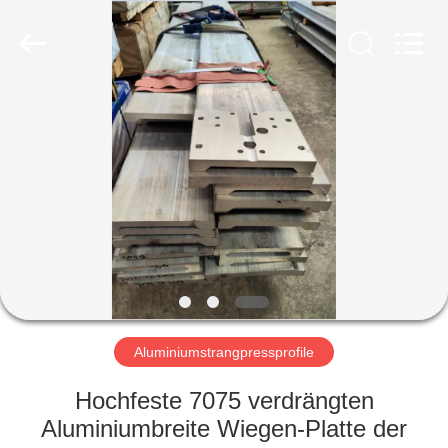
Huanyu
Aluminum
Material
Co.,
Ltd..
All
Rights
Reserved.
HAUS
PRODUKTE
ÜBER
UNS
FABRIK-
AUSFLUG
Aluminiumstrangpressprofile
Hochfeste 7075 verdrängten
QUALITÄTSKONTROLLE
Aluminiumbreite Wiegen-Platte der