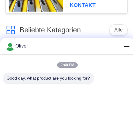
PROFILE PATINE-
KONTAKT
PERFIL 3250MM
ALUMINIUM-
EXTRUDIERTE Profile
Beliebte Kategorien
Alle
Oliver
Festes
7075 Aluminium-
AluminiumRundeisen
Rundeisen
2:40 PM
2024 Aluminium-
Aluminiumstrangpressprofil
Good day, what product are you looking for?
Rundeisen
Flugzeug-Aluminium-
Aluminiumblattplatte
Blatt
Marinequalitäts-
Runder
Aluminium-Platte
Aluminiumschläuche