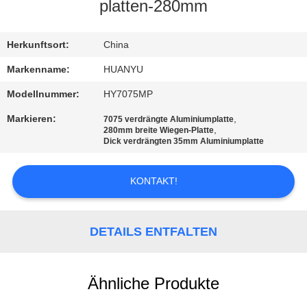
platten-280mm
TRETEN
SIE
Herkunftsort:
China
MIT
Markenname:
HUANYU
UNS
Modellnummer:
HY7075MP
IN
Markieren:
,
7075 verdrängte Aluminiumplatte
,
280mm breite Wiegen-Platte
VERBINDUNG
Dick verdrängten 35mm Aluminiumplatte
NACHRICHTEN
KONTAKT!
FORDERN
DETAILS ENTFALTEN
SIE EIN
ZITAT
Ähnliche Produkte