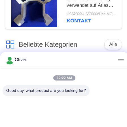
verwendet auf Atlas
281 Rocket Boomer
US$2099-US$3999/Unit MOQ:5 Einheiten
KONTAKT
Beliebte Kategorien
Alle
Oliver
Festes
7075 Aluminium-
AluminiumRundeisen
Rundeisen
12:22 AM
2024 Aluminium-
Aluminiumstrangpressprofil
Good day, what product are you looking for?
Rundeisen
Flugzeug-Aluminium-
Aluminiumblattplatte
Blatt