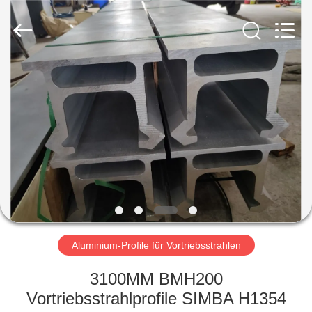
Huanyu
Aluminum
Material
Co.,
Ltd..
All
Rights
Reserved.
HAUS
PRODUKTE
ÜBER
UNS
FABRIK-
AUSFLUG
Aluminium-Profile für Vortriebsstrahlen
3100MM BMH200
QUALITÄTSKONTROLLE
Vortriebsstrahlprofile SIMBA H1354