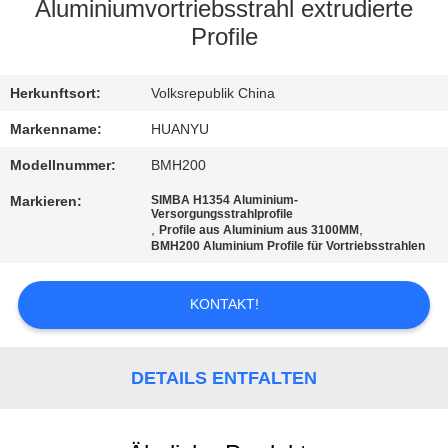
Aluminiumvortriebsstrahl extrudierte
TRETEN
Profile
SIE
Herkunftsort:
Volksrepublik China
MIT
UNS
Markenname:
HUANYU
IN
Modellnummer:
BMH200
VERBINDUNG
Markieren:
SIMBA H1354 Aluminium-
Versorgungsstrahlprofile
,
,
Profile aus Aluminium aus 3100MM
BMH200 Aluminium Profile für Vortriebsstrahlen
NACHRICHTEN
KONTAKT!
FORDERN
SIE EIN
DETAILS ENTFALTEN
ZITAT