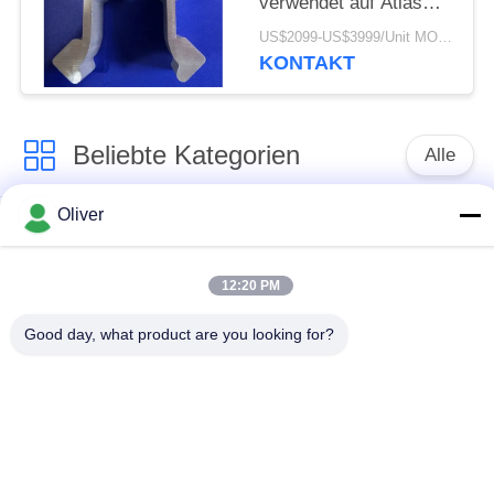
verwendet auf Atlas
281 Rocket Boomer
US$2099-US$3999/Unit MOQ:5 Einheiten
KONTAKT
Beliebte Kategorien
Alle
Oliver
Festes
7075 Aluminium-
AluminiumRundeisen
Rundeisen
12:20 PM
2024 Aluminium-
Aluminiumstrangpressprofil
Good day, what product are you looking for?
Rundeisen
Flugzeug-Aluminium-
Aluminiumblattplatte
Blatt