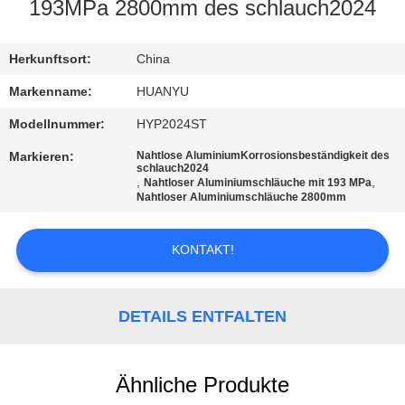
193MPa 2800mm des schlauch2024
TRETEN
SIE
Herkunftsort:
China
MIT
Markenname:
HUANYU
UNS
Modellnummer:
HYP2024ST
IN
Markieren:
Nahtlose AluminiumKorrosionsbeständigkeit des
schlauch2024
VERBINDUNG
,
,
Nahtloser Aluminiumschläuche mit 193 MPa
Nahtloser Aluminiumschläuche 2800mm
NACHRICHTEN
KONTAKT!
FORDERN
DETAILS ENTFALTEN
SIE EIN
ZITAT
Ähnliche Produkte