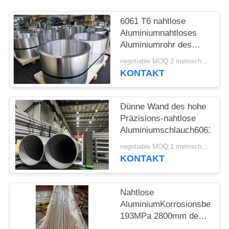
SITEMAP
6061 T6 nahtlose
Aluminiumnahtloses
DATENSCHUTZRICHTLINIE
Aluminiumrohr des
schlauch6061
negotiable MOQ:2 metrische Tonnen
KONTAKT
Dünne Wand des hohe
Präzisions-nahtlose
Aluminiumschlauch6061
negotiable MOQ:1 metrische Tonnen
KONTAKT
Nahtlose
AluminiumKorrosionsbeständ
193MPa 2800mm des
schlauch2024