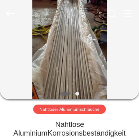
Huanyu
Aluminum
Material
Co.,
Ltd..
All
Rights
Reserved.
HAUS
PRODUKTE
ÜBER
UNS
FABRIK-
AUSFLUG
Nahtloser Aluminiumschläuche
Nahtlose
QUALITÄTSKONTROLLE
AluminiumKorrosionsbeständigkeit