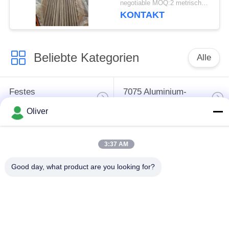
negotiable MOQ:2 metrische Tonnen
KONTAKT
Beliebte Kategorien
Alle
Festes
7075 Aluminium-
AluminiumRundeisen
Rundeisen
Oliver
2024 Aluminium-
Aluminiumstrangpressprofil
3:37 AM
Rundeisen
Good day, what product are you looking for?
Flugzeug-Aluminium-
Aluminiumblattplatte
Blatt
Marinequalitäts-
Runder