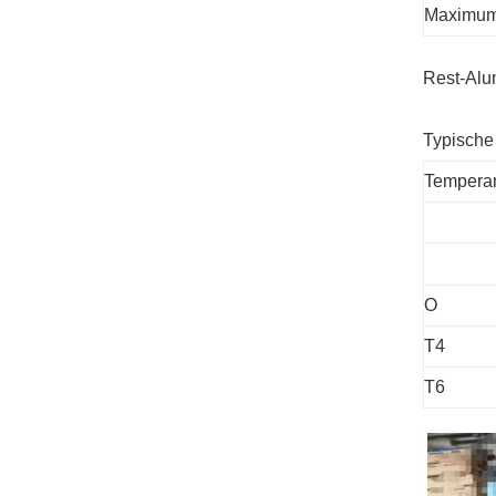
Maximu
Rest-Alu
Typische
Tempera
O
T4
T6