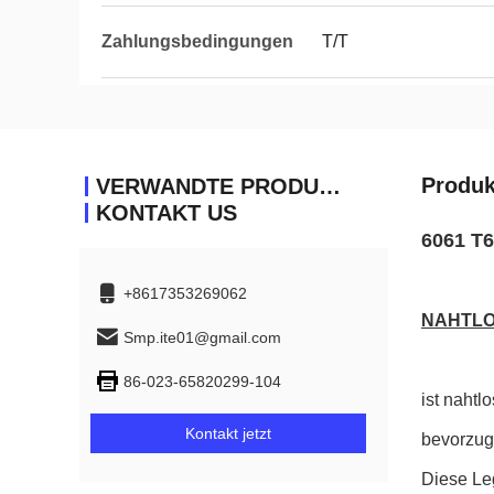
Zahlungsbedingungen
T/T
Produk
VERWANDTE PRODUKTE
KONTAKT US
6061 T6
+8617353269062
NAHTLO
Smp.ite01@gmail.com
86-023-65820299-104
ist naht
Kontakt jetzt
bevorzug
Diese Le