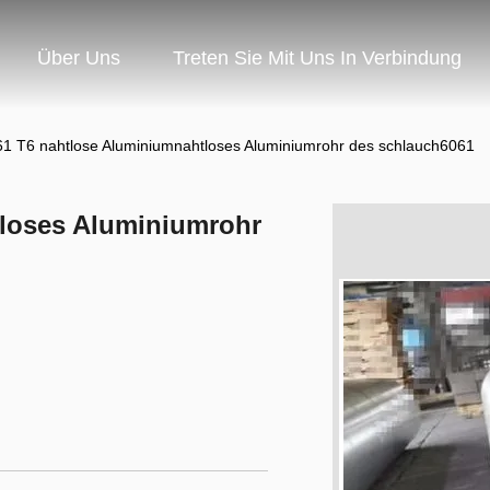
Über Uns
Treten Sie Mit Uns In Verbindung
1 T6 nahtlose Aluminiumnahtloses Aluminiumrohr des schlauch6061
tloses Aluminiumrohr