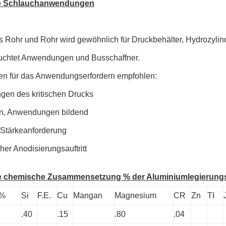
e Schlauchanwendungen
s Rohr und Rohr wird gewöhnlich für Druckbehälter, Hydrozylin
uchtet Anwendungen und Busschaffner.
en für das Anwendungserfordern empfohlen:
gen des kritischen Drucks
n, Anwendungen bildend
 Stärkeanforderung
cher Anodisierungsauftritt
e chemische Zusammensetzung % der Aluminiumlegierung
 %
Si
F.E.
Cu
Mangan
Magnesium
CR
Zn
TI
.40
.15
.80
.04