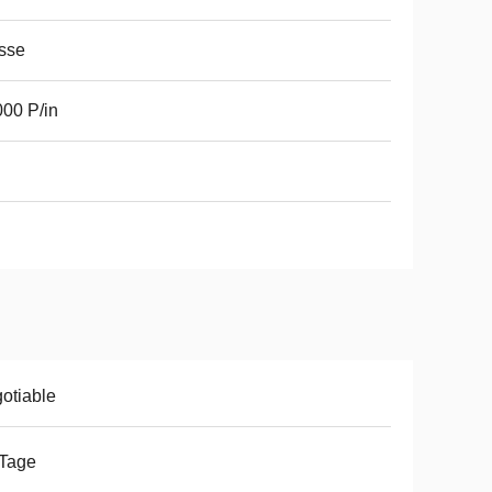
sse
00 P/in
otiable
 Tage